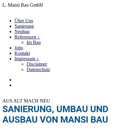
L. Mansi Bau GmbH
Über Uns
Sanierung
Neubau
Referenzen ↓
Im Bau
Jobs
Kontakt
Impressum ↓
Disclaimer
Datenschutz
AUS ALT MACH NEU
SANIERUNG, UMBAU UND
AUSBAU VON MANSI BAU