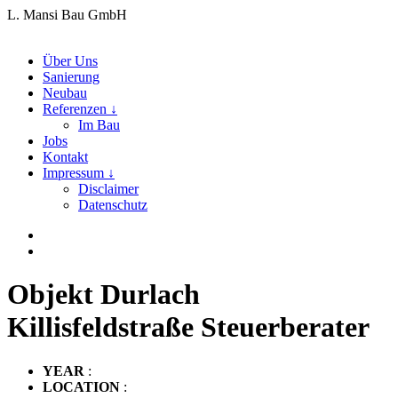
L. Mansi Bau GmbH
Über Uns
Sanierung
Neubau
Referenzen ↓
Im Bau
Jobs
Kontakt
Impressum ↓
Disclaimer
Datenschutz
Objekt Durlach
Killisfeldstraße Steuerberater
YEAR
:
LOCATION
: