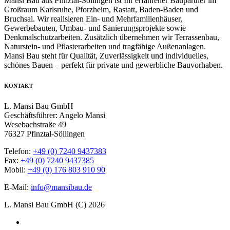
Mansi Bau aus Pfinztal-Söllingen ist Ihr erfahrener Baupartner im
Großraum Karlsruhe, Pforzheim, Rastatt, Baden-Baden und
Bruchsal. Wir realisieren Ein- und Mehrfamilienhäuser,
Gewerbebauten, Umbau- und Sanierungsprojekte sowie
Denkmalschutzarbeiten. Zusätzlich übernehmen wir Terrassenbau,
Naturstein- und Pflasterarbeiten und tragfähige Außenanlagen.
Mansi Bau steht für Qualität, Zuverlässigkeit und individuelles,
schönes Bauen – perfekt für private und gewerbliche Bauvorhaben.
KONTAKT
L. Mansi Bau GmbH
Geschäftsführer: Angelo Mansi
Wesebachstraße 49
76327 Pfinztal-Söllingen
Telefon:
+49 (0) 7240 9437383
Fax:
+49 (0) 7240 9437385
Mobil:
+49 (0) 176 803 910 90
E-Mail:
info@mansibau.de
L. Mansi Bau GmbH (C) 2026