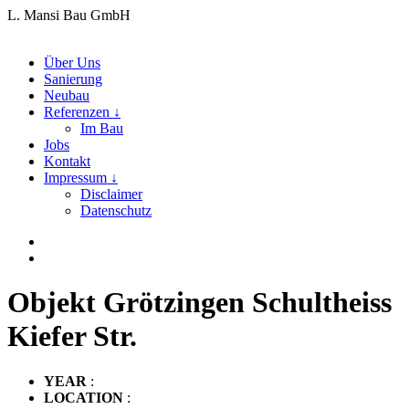
L. Mansi Bau GmbH
Über Uns
Sanierung
Neubau
Referenzen ↓
Im Bau
Jobs
Kontakt
Impressum ↓
Disclaimer
Datenschutz
Objekt Grötzingen Schultheiss
Kiefer Str.
YEAR
:
LOCATION
: